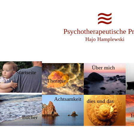
≋
Psychotherapeutische Pr
Hajo Hamplewski
Über mich
Startseite
Therapie
Achtsamkeit
dies und das
I
Bücher